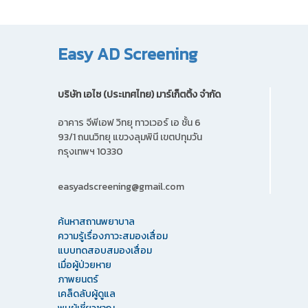
Easy AD Screening
บริษัท เอไซ (ประเทศไทย) มาร์เก็ตติ้ง จํากัด
อาคาร จีพีเอฟ วิทยุ ทาวเวอร์ เอ ชั้น 6
93/1 ถนนวิทยุ แขวงลุมพินี เขตปทุมวัน
กรุงเทพฯ 10330
easyadscreening@gmail.com
ค้นหาสถานพยาบาล
ความรู้เรื่องภาวะสมองเสื่อม
แบบทดสอบสมองเสื่อม
เมื่อผู้ป่วยหาย
ภาพยนตร์
เคล็ดลับผู้ดูแล