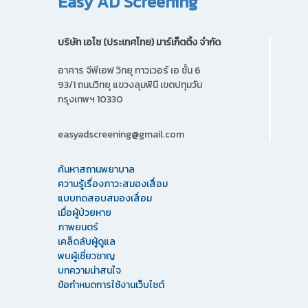
Easy AD Screening
บริษัท เอไซ (ประเทศไทย) มาร์เก็ตติ้ง จํากัด
อาคาร จีพีเอฟ วิทยุ ทาวเวอร์ เอ ชั้น 6
93/1 ถนนวิทยุ แขวงลุมพินี เขตปทุมวัน
กรุงเทพฯ 10330
easyadscreening@gmail.com
ค้นหาสถานพยาบาล
ความรู้เรื่องภาวะสมองเสื่อม
แบบทดสอบสมองเสื่อม
เมื่อผู้ป่วยหาย
ภาพยนตร์
เคล็ดลับผู้ดูแล
พบผู้เชี่ยวชาญ
บทความน่าสนใจ
ข้อกำหนดการใช้งานเว็บไซต์