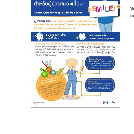
ทุ
แน