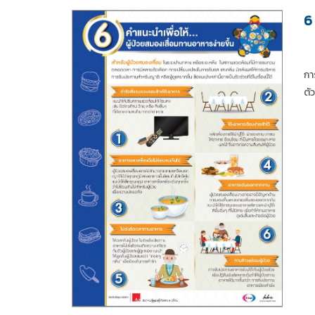
6
กา
ตั